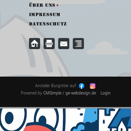
Über uns
Impressum
Datenschutz
Ansteler Burgritter auf
Powered by
CMSimple
/ ge-webdesign.de
Login