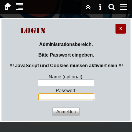
KG Ansteler
X
Login
Burgritter
Administrationsbereich.
Bitte Passwort eingeben.
Sie sind hier:
Login
!!! JavaScript und Cookies müssen aktiviert sein !!!
Name (optional):
📅
Passwort:
Juni 2026