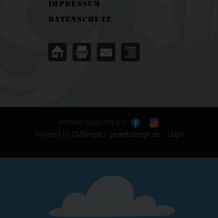
Impressum
Datenschutz
Ansteler Burgritter auf
Powered by
CMSimple
/ ge-webdesign.de
Login