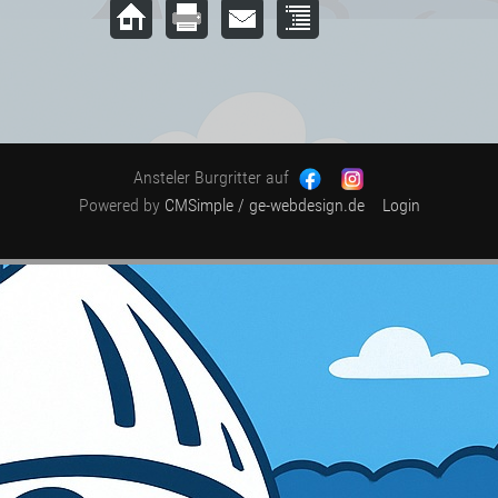
Ansteler Burgritter auf
Powered by
CMSimple
/ ge-webdesign.de
Login